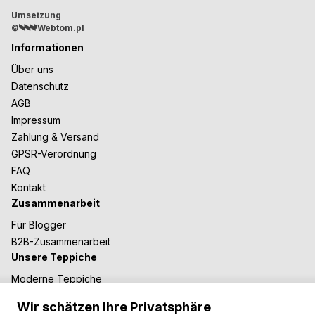
Umsetzung
©
Webtom.pl
Informationen
Über uns
Datenschutz
AGB
Impressum
Zahlung & Versand
GPSR-Verordnung
FAQ
Kontakt
Zusammenarbeit
Für Blogger
B2B-Zusammenarbeit
Unsere Teppiche
Moderne Teppiche
Vintage Teppiche
Wir schätzen Ihre Privatsphäre
Shaggy Teppiche