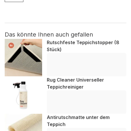
Nicht kategorisiert.
Andere nicht kategorisierte Cookies sind solche, die
analysiert werden und noch keiner Kategorie zugeordnet
Das könnte Ihnen auch gefallen
wurden.
Rutschfeste Teppichstopper (8
Stück)
Alle ablehnen
Meine Einstellungen speichern
Rug Cleaner Universeller
Alle akzeptieren
Teppichreiniger
Antirutschmatte unter dem
Teppich