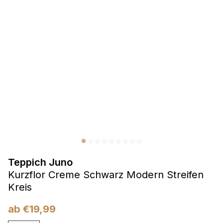
Präferenzen
Präferenz-Cookies ermöglichen es einer Website,
Informationen zu speichern, die die Art und Weise ändern,
wie die Website aussieht oder funktioniert, wie zum Beispiel
Ihre bevorzugte Sprache oder die Region, in der Sie sich
befinden.
Statistik
Statistik-Cookies helfen Website-Betreibern zu verstehen,
wie sich verschiedene Benutzer auf der Website verhalten,
indem sie anonyme Informationen sammeln und melden.
Teppich Juno
Marketing
Kurzflor Creme Schwarz Modern Streifen
Marketing-Cookies werden verwendet, um Benutzer über
Kreis
Websites hinweg zu verfolgen. Das Ziel ist es, Anzeigen
anzuzeigen, die für den einzelnen Benutzer relevant und
ab
€
19,99
ansprechend sind und somit wertvoller für Herausgeber und
Werbetreibende Dritter sind.