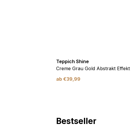
Marketing
Marketing-Cookies werden 
anzuzeigen, die für den e
Werbetreibende Dritter sin
Nicht kategorisiert
Teppich Shine
Andere nicht kategorisier
Antirutsch
Creme Grau Gold Abstrakt Effekt
ab
€
39,99
Alle ablehnen
Bestseller