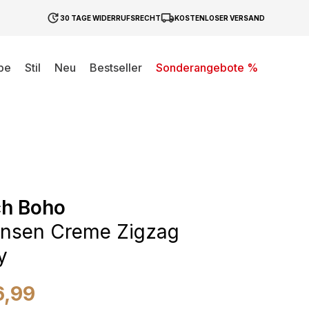
30 TAGE WIDERRUFSRECHT
KOSTENLOSER VERSAND
be
Stil
Neu
Bestseller
Sonderangebote %
ch Boho
ansen Creme Zigzag
y
6,99