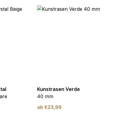
tal
Kunstrasen Verde
Kunst
are
40 mm
Braun
ab
€
23,99
ab
€
2