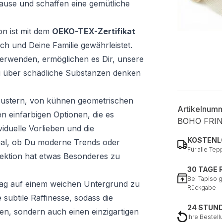
ause und schaffen eine gemütliche
on ist mit dem
OEKO-TEX-Zertifikat
ich und Deine Familie gewährleistet.
 verwenden, ermöglichen es Dir, unsere
i über schädliche Substanzen denken
n Mustern, von kühnen geometrischen
Artikelnum
n einfarbigen Optionen, die es
BOHO FRI
iduelle Vorlieben und die
KOSTENL
al, ob Du moderne Trends oder
Für alle Tep
lektion hat etwas Besonderes zu
30 TAGE
Bei Tapiso 
Tag auf einem weichen Untergrund zu
Rückgabe
 subtile Raffinesse, sodass die
24 STUN
hen, sondern auch einen einzigartigen
Ihre Bestell