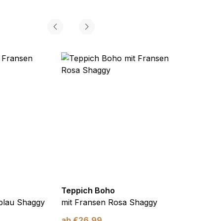
Teppich Boho
Teppi
blau Shaggy
mit Fransen Rosa Shaggy
mit F
ab
€
26,99
ab
€
2