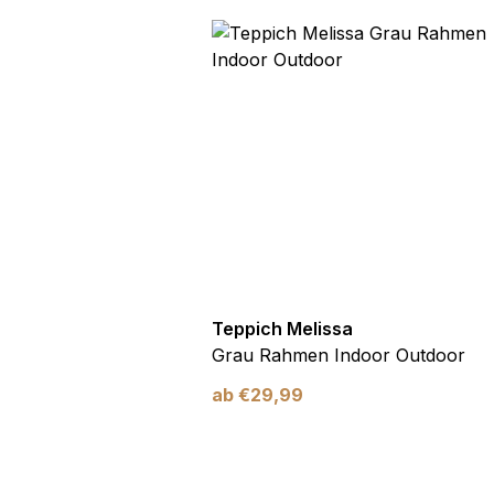
utdoor
Teppich Melissa
Blau Blätter
Grau Rahmen Indoor Outdoor
ab
€
29,99