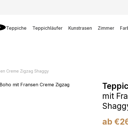
Teppiche
Teppichläufer
Kunstrasen
Zimmer
Far
nsen Creme Zigzag Shaggy
Teppi
mit Fr
Shagg
ab
€
2