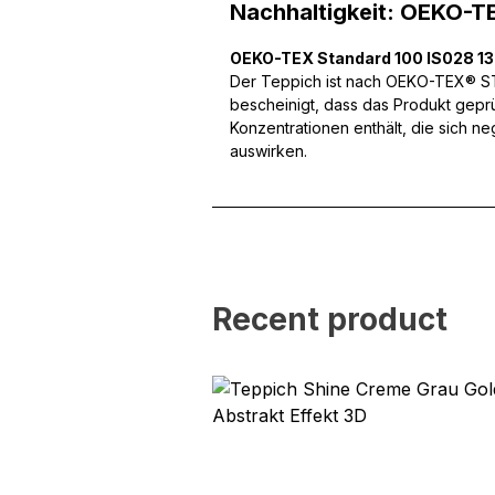
Wir verwenden Cookies, um
Nachhaltigkeit: OEKO-T
können und um unseren Tra
Website an unsere Partner
OEKO-TEX Standard 100 IS028 1
mit weiteren Daten zusamm
Der Teppich ist nach OEKO-TEX® STA
Dienste gesammelt haben.
bescheinigt, dass das Produkt gepr
Konzentrationen enthält, die sich n
Notwendig
auswirken.
Notwendige Cookies sind e
Beispiel das Bereitstellen
speichern keine persone
Präferenzen
Recent product
Präferenz-Cookies ermögli
Website aussieht oder funk
Statistik
Statistik-Cookies helfen W
indem sie anonyme Inform