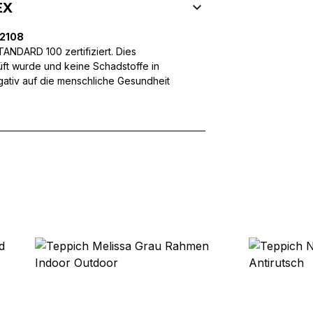
 Inhalte und Anzeigen zu personalisieren, um Funktionen für sozia
EX
ffic zu analysieren. Außerdem geben wir Informationen über Ihre
 für soziale Medien, Werbung und Analysen weiter. Diese Partner k
32108
enführen, die Sie ihnen bereitgestellt haben oder die sie im Rahme
NDARD 100 zertifiziert. Dies
üft wurde und keine Schadstoffe in
egativ auf die menschliche Gesundheit
rforderlich, um die grundlegenden Funktionen dieser Website zu 
 eines sicheren Log-ins oder das Anpassen Ihrer Zustimmungseinste
nbezogenen Daten.
chen es einer Website, Informationen zu speichern, die die Art und
tioniert, wie zum Beispiel Ihre bevorzugte Sprache oder die Region,
ebsite-Betreibern zu verstehen, wie sich verschiedene Benutzer au
ationen sammeln und melden.