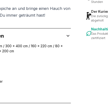
Stunden
ppiche an und bringe einen Hauch von
Der Kurie
Du immer geträumt hast!
Die zurückg
abgeholt
Nachhalt
Das Produkt
en
zertifiziert
m / 300 x 400 cm / 160 x 220 cm / 80 x
 x 200 cm
er