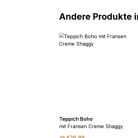
Andere Produkte in
oho
Teppich Boho
n Creme Gitter Punkte
mit Fransen Creme Shaggy
ab
€
26,99