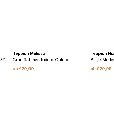
verwendet, um Benutzer über Websites hinweg zu verfolgen. Das Z
inzelnen Benutzer relevant und ansprechend sind und somit wertvol
d.
.
Teppich Melissa
Teppich Ni
te Cookies sind solche, die analysiert werden und noch keiner Kate
 3D
Grau Rahmen Indoor Outdoor
Beige Moder
ab
€
29,99
ab
€
29,99
Meine Einstellungen speichern