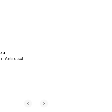
iel ist es, Anzeigen
ler für Herausgeber und
zza
Teppich Shine
gorie zugeordnet wurden.
n Antirutsch
Creme Grau Gold Abstrakt Eff
ab
€
39,99
Alle akzeptieren