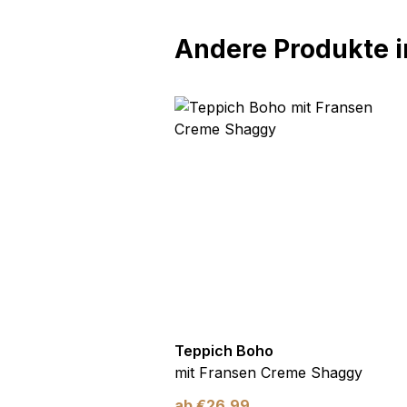
Andere Produkte in
oho
Teppich Boho
n Creme Gitter Punkte
mit Fransen Creme Shaggy
ab
€
26,99