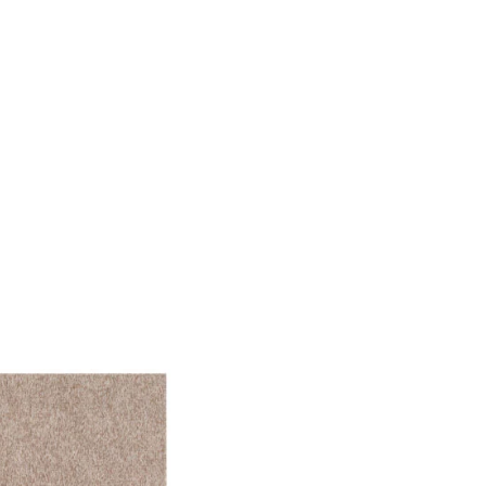
le Medien anbieten zu
 Verwendung unserer
önnen diese Informationen
n Ihrer Nutzung der
ermöglichen, wie zum
llungen. Diese Cookies
 Weise ändern, wie die
 in der Sie sich befinden.