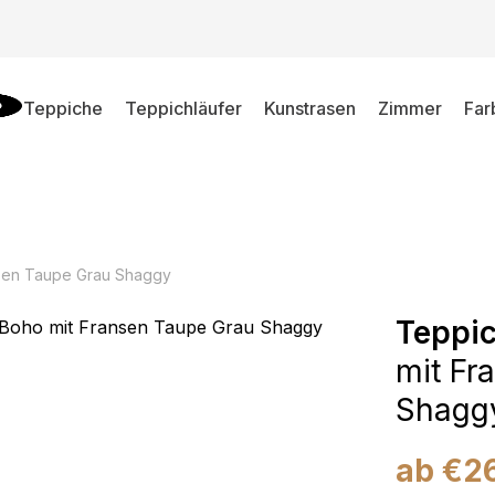
Teppiche
Teppichläufer
Kunstrasen
Zimmer
Far
sen Taupe Grau Shaggy
Teppi
mit Fr
Shagg
ab
€
2