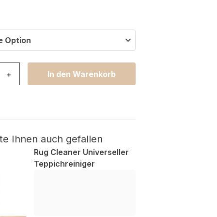
e Option
ho mit Fransen Taupe Grau Shaggy Menge
+
In den Warenkorb
te Ihnen auch gefallen
Rug Cleaner Universeller
Teppichreiniger