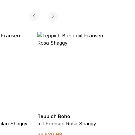
Teppich Boho
Teppi
blau Shaggy
mit Fransen Rosa Shaggy
mit F
ab
€
26,99
ab
€
2