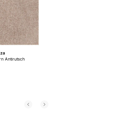
f der Website verhalten,
iel ist es, Anzeigen
ler für Herausgeber und
zza
Teppich Shine
n Antirutsch
Creme Grau Gold Abstrakt Eff
ab
€
39,99
gorie zugeordnet wurden.
Alle akzeptieren