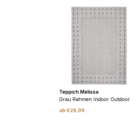
utdoor
Teppich Melissa
Blau Blätter
Grau Rahmen Indoor Outdoor
ab
€
29,99