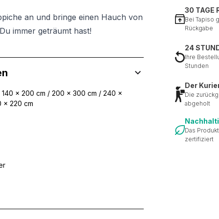
30 TAGE
ppiche an und bringe einen Hauch von
Bei Tapiso 
Rückgabe
Du immer geträumt hast!
24 STUN
Ihre Bestell
Stunden
en
Der Kurie
/ 140 x 200 cm / 200 x 300 cm / 240 x
Die zurückg
0 x 220 cm
abgeholt
Nachhalt
Das Produkt
zertifiziert
er