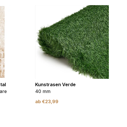
tal
Kunstrasen Verde
Kunst
are
40 mm
Braun
ab
€
23,99
ab
€
2