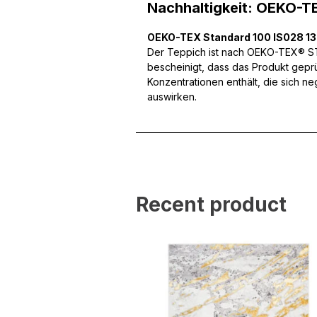
Nachhaltigkeit: OEKO-T
OEKO-TEX Standard 100 IS028 1
Wir verwenden Cookies, um
Der Teppich ist nach OEKO-TEX® STA
können und um unseren Tra
bescheinigt, dass das Produkt gepr
Website an unsere Partner
Konzentrationen enthält, die sich n
mit weiteren Daten zusamm
auswirken.
Dienste gesammelt haben.
Notwendig
Notwendige Cookies sind e
Beispiel das Bereitstellen
speichern keine persone
Recent product
Präferenzen
Präferenz-Cookies ermögli
Website aussieht oder funk
Statistik