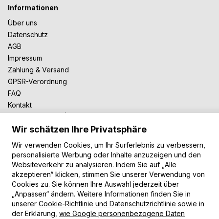
Informationen
Über uns
Datenschutz
AGB
Impressum
Zahlung & Versand
GPSR-Verordnung
FAQ
Kontakt
Zusammenarbeit
Wir schätzen Ihre Privatsphäre
Für Blogger
B2B-Zusammenarbeit
Wir verwenden Cookies, um Ihr Surferlebnis zu verbessern,
Unsere Teppiche
personalisierte Werbung oder Inhalte anzuzeigen und den
Websiteverkehr zu analysieren. Indem Sie auf „Alle
Moderne Teppiche
akzeptieren“ klicken, stimmen Sie unserer Verwendung von
Vintage Teppiche
Cookies zu. Sie können Ihre Auswahl jederzeit über
Shaggy Teppiche
„Anpassen“ ändern. Weitere Informationen finden Sie in
Kinderteppiche
unserer
Cookie-Richtlinie und Datenschutzrichtlinie
sowie in
der Erklärung,
wie Google personenbezogene Daten
Zahlungsarten