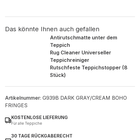
Nicht kategorisiert.
Das könnte Ihnen auch gefallen
Andere nicht kategorisierte Cookies sind solche, die
analysiert werden und noch keiner Kategorie zugeordnet
Antirutschmatte unter dem
wurden.
Teppich
Rug Cleaner Universeller
Teppichreiniger
Alle ablehnen
Rutschfeste Teppichstopper (8
Meine Einstellungen speichern
Stück)
Alle akzeptieren
Artikelnummer:
G939B DARK GRAY/CREAM BOHO
FRINGES
KOSTENLOSE LIEFERUNG
Für alle Teppiche
30 TAGE RÜCKGABERECHT