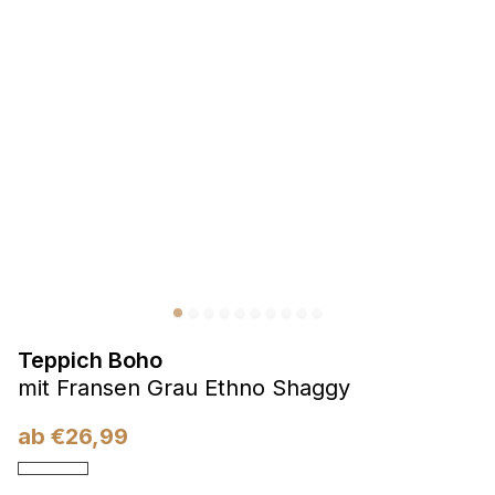
Präferenzen
Präferenz-Cookies ermöglichen es einer Website,
Informationen zu speichern, die die Art und Weise ändern,
wie die Website aussieht oder funktioniert, wie zum Beispiel
Ihre bevorzugte Sprache oder die Region, in der Sie sich
befinden.
Statistik
Statistik-Cookies helfen Website-Betreibern zu verstehen,
wie sich verschiedene Benutzer auf der Website verhalten,
indem sie anonyme Informationen sammeln und melden.
Teppich Boho
Marketing
mit Fransen Grau Ethno Shaggy
Marketing-Cookies werden verwendet, um Benutzer über
Websites hinweg zu verfolgen. Das Ziel ist es, Anzeigen
ab
€
26,99
anzuzeigen, die für den einzelnen Benutzer relevant und
ansprechend sind und somit wertvoller für Herausgeber und
Werbetreibende Dritter sind.