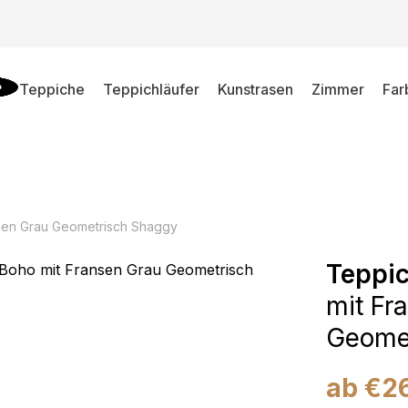
Teppiche
Teppichläufer
Kunstrasen
Zimmer
Far
sen Grau Geometrisch Shaggy
Teppi
mit Fr
Geome
ab
€
2