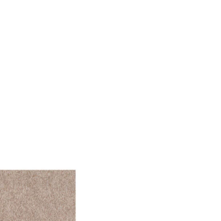
le Medien anbieten zu
 Verwendung unserer
önnen diese Informationen
n Ihrer Nutzung der
ermöglichen, wie zum
llungen. Diese Cookies
 Weise ändern, wie die
 in der Sie sich befinden.
f der Website verhalten,