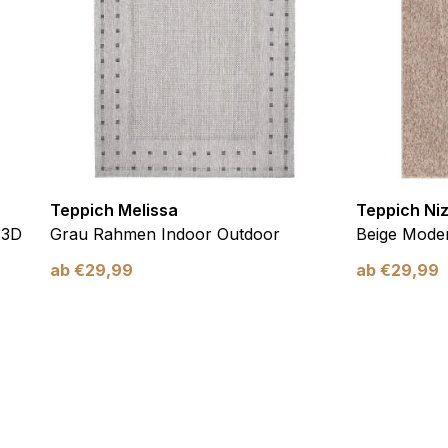
verwendet, um Benutzer über Websites hinweg zu verfolgen. Das Z
inzelnen Benutzer relevant und ansprechend sind und somit wertvol
d.
.
Teppich Melissa
Teppich Ni
te Cookies sind solche, die analysiert werden und noch keiner Kate
 3D
Grau Rahmen Indoor Outdoor
Beige Moder
ab
€
29,99
ab
€
29,99
Meine Einstellungen speichern