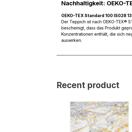
Wir verwenden Cookies, um
Nachhaltigkeit: OEKO-T
können und um unseren Tra
Website an unsere Partner
OEKO-TEX Standard 100 IS028 1
mit weiteren Daten zusamm
Der Teppich ist nach OEKO-TEX® STA
Dienste gesammelt haben.
bescheinigt, dass das Produkt gepr
Konzentrationen enthält, die sich n
Notwendig
auswirken.
Notwendige Cookies sind e
Beispiel das Bereitstellen
speichern keine persone
Präferenzen
Recent product
Präferenz-Cookies ermögli
Website aussieht oder funk
Statistik
Statistik-Cookies helfen W
indem sie anonyme Inform