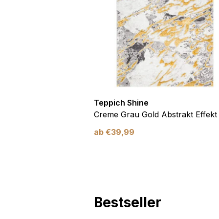
Marketing
Marketing-Cookies werden 
anzuzeigen, die für den e
Werbetreibende Dritter sin
Nicht kategorisiert
Teppich Shine
Andere nicht kategorisier
Antirutsch
Creme Grau Gold Abstrakt Effekt
ab
€
39,99
Alle ablehnen
Bestseller