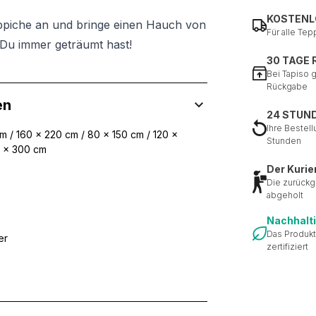
KOSTENL
ppiche an und bringe einen Hauch von
Für alle Tep
Du immer geträumt hast!
30 TAGE
Bei Tapiso 
Rückgabe
en
24 STUN
Ihre Bestell
 / 160 x 220 cm / 80 x 150 cm / 120 x
Stunden
0 x 300 cm
Der Kurie
Die zurückg
abgeholt
Nachhalt
Das Produkt
er
zertifiziert