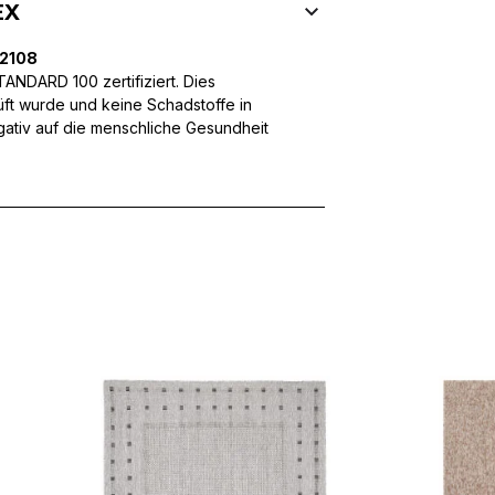
 Inhalte und Anzeigen zu personalisieren, um Funktionen für sozia
EX
ffic zu analysieren. Außerdem geben wir Informationen über Ihre
 für soziale Medien, Werbung und Analysen weiter. Diese Partner k
32108
enführen, die Sie ihnen bereitgestellt haben oder die sie im Rahme
NDARD 100 zertifiziert. Dies
üft wurde und keine Schadstoffe in
egativ auf die menschliche Gesundheit
rforderlich, um die grundlegenden Funktionen dieser Website zu 
 eines sicheren Log-ins oder das Anpassen Ihrer Zustimmungseinste
nbezogenen Daten.
chen es einer Website, Informationen zu speichern, die die Art und
tioniert, wie zum Beispiel Ihre bevorzugte Sprache oder die Region,
ebsite-Betreibern zu verstehen, wie sich verschiedene Benutzer au
ationen sammeln und melden.