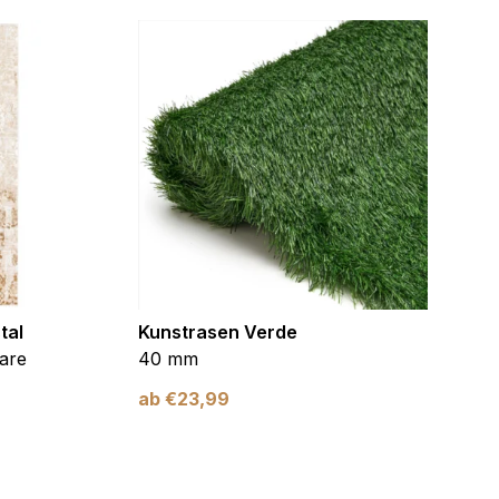
tal
Kunstrasen Verde
Kunst
are
40 mm
Braun
ab
€
23,99
ab
€
2