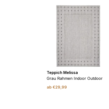
utdoor
Teppich Melissa
Blau Blätter
Grau Rahmen Indoor Outdoor
ab
€
29,99