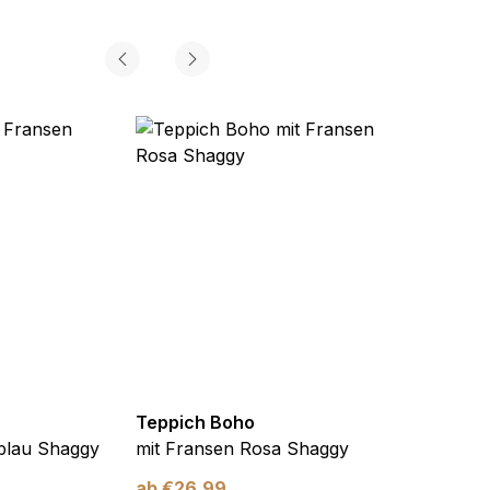
Teppich Boho
Teppi
blau Shaggy
mit Fransen Rosa Shaggy
mit F
ab
€
26,99
ab
€
2