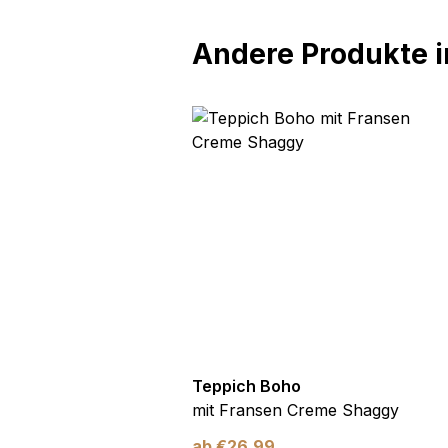
Andere Produkte in
oho
Teppich Boho
n Creme Gitter Punkte
mit Fransen Creme Shaggy
ab
€
26,99