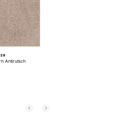
iel ist es, Anzeigen
ler für Herausgeber und
zza
Teppich Shine
gorie zugeordnet wurden.
n Antirutsch
Creme Grau Gold Abstrakt Eff
ab
€
39,99
Alle akzeptieren