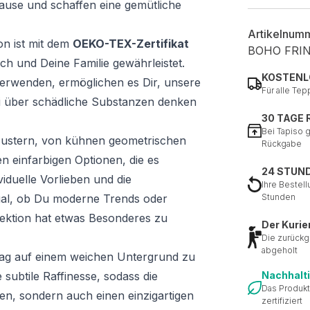
ause und schaffen eine gemütliche
Artikelnum
on ist mit dem
OEKO-TEX-Zertifikat
BOHO FRI
ich und Deine Familie gewährleistet.
KOSTENL
 verwenden, ermöglichen es Dir, unsere
Für alle Tep
i über schädliche Substanzen denken
30 TAGE
Bei Tapiso 
n Mustern, von kühnen geometrischen
Rückgabe
n einfarbigen Optionen, die es
24 STUN
iduelle Vorlieben und die
Ihre Bestell
al, ob Du moderne Trends oder
Stunden
lektion hat etwas Besonderes zu
Der Kurie
Die zurückg
abgeholt
Tag auf einem weichen Untergrund zu
 subtile Raffinesse, sodass die
Nachhalt
Das Produkt
hen, sondern auch einen einzigartigen
zertifiziert