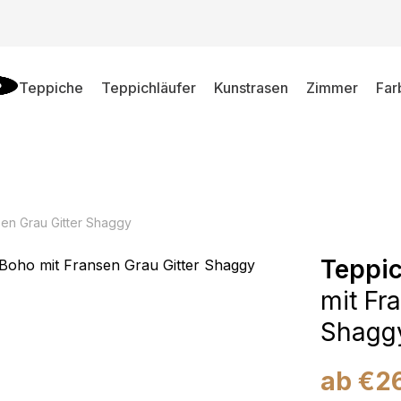
Teppiche
Teppichläufer
Kunstrasen
Zimmer
Far
en Grau Gitter Shaggy
Teppi
mit Fr
Shagg
ab
€
2