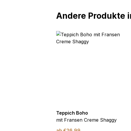
Andere Produkte in
oho
Teppich Boho
n Creme Gitter Punkte
mit Fransen Creme Shaggy
ab
€
26,99