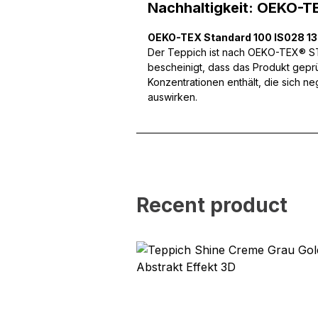
Wir verwenden Cookies, um
Nachhaltigkeit: OEKO-T
können und um unseren Tra
Website an unsere Partner
OEKO-TEX Standard 100 IS028 1
mit weiteren Daten zusamm
Der Teppich ist nach OEKO-TEX® STA
Dienste gesammelt haben.
bescheinigt, dass das Produkt gepr
Konzentrationen enthält, die sich n
Notwendig
auswirken.
Notwendige Cookies sind e
Beispiel das Bereitstellen
speichern keine persone
Präferenzen
Recent product
Präferenz-Cookies ermögli
Website aussieht oder funk
Statistik
Statistik-Cookies helfen W
indem sie anonyme Inform