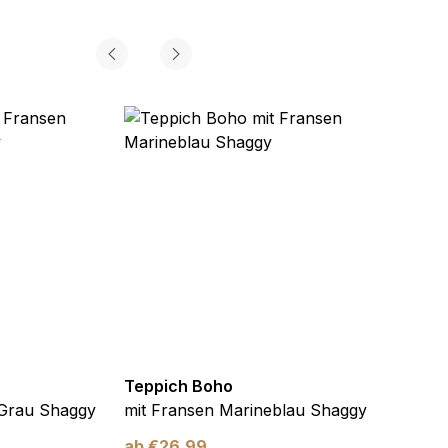
Teppich Boho
Teppi
 Grau Shaggy
mit Fransen Marineblau Shaggy
mit F
ab
€
26,99
ab
€
2