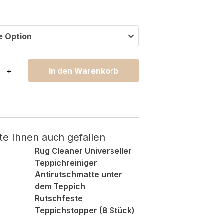
e Option
ho mit Fransen Grau Gitter Shaggy Menge
+
In den Warenkorb
te Ihnen auch gefallen
Rug Cleaner Universeller
Teppichreiniger
Antirutschmatte unter
dem Teppich
Rutschfeste
Teppichstopper (8 Stück)