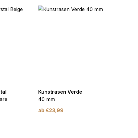
tal
Kunstrasen Verde
Kunst
are
40 mm
Braun
ab
€
23,99
ab
€
2