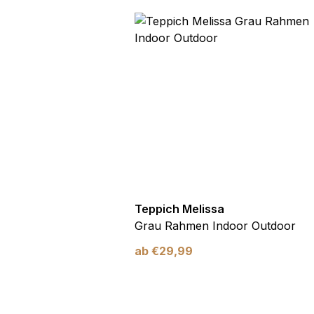
utdoor
Teppich Melissa
Blau Blätter
Grau Rahmen Indoor Outdoor
ab
€
29,99