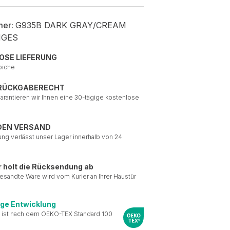
mer:
G935B DARK GRAY/CREAM
NGES
OSE LIEFERUNG
piche
 RÜCKGABERECHT
garantieren wir Ihnen eine 30-tägige kostenlose
DEN VERSAND
ung verlässt unser Lager innerhalb von 24
r holt die Rücksendung ab
esandte Ware wird vom Kurier an Ihrer Haustür
ige Entwicklung
 ist nach dem OEKO-TEX Standard 100