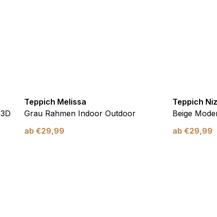
verwendet, um Benutzer über Websites hinweg zu verfolgen. Das Z
inzelnen Benutzer relevant und ansprechend sind und somit wertvol
d.
.
Teppich Melissa
Teppich Ni
te Cookies sind solche, die analysiert werden und noch keiner Kate
 3D
Grau Rahmen Indoor Outdoor
Beige Moder
ab
€
29,99
ab
€
29,99
Meine Einstellungen speichern