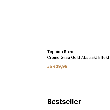
Marketing
Marketing-Cookies werden 
anzuzeigen, die für den e
Werbetreibende Dritter sin
Nicht kategorisiert
Teppich Shine
Andere nicht kategorisier
Antirutsch
Creme Grau Gold Abstrakt Effekt
ab
€
39,99
Alle ablehnen
Bestseller