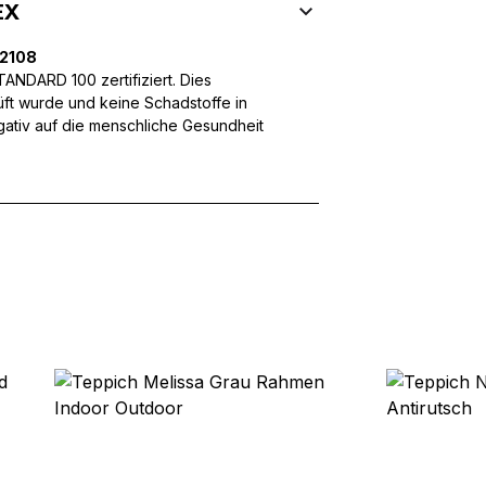
 Inhalte und Anzeigen zu personalisieren, um Funktionen für sozia
EX
ffic zu analysieren. Außerdem geben wir Informationen über Ihre
 für soziale Medien, Werbung und Analysen weiter. Diese Partner k
32108
enführen, die Sie ihnen bereitgestellt haben oder die sie im Rahme
NDARD 100 zertifiziert. Dies
üft wurde und keine Schadstoffe in
egativ auf die menschliche Gesundheit
rforderlich, um die grundlegenden Funktionen dieser Website zu 
 eines sicheren Log-ins oder das Anpassen Ihrer Zustimmungseinste
nbezogenen Daten.
chen es einer Website, Informationen zu speichern, die die Art und
tioniert, wie zum Beispiel Ihre bevorzugte Sprache oder die Region,
ebsite-Betreibern zu verstehen, wie sich verschiedene Benutzer au
ationen sammeln und melden.